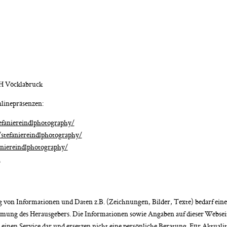
H Vöcklabruck
nlinepräsenzen:
faniereindlphotography/
stefaniereindlphotography/
aniereindlphotography/
l
 von Informationen und Daten z.B. (Zeichnungen, Bilder, Texte) bedarf ein
ung des Herausgebers. Die Informationen sowie Angaben auf dieser Webseit
r einen Service dar und ersetzen nicht eine persönliche Beratung. Für Aktualit