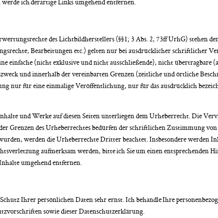
werde ich derartige Links umgehend entfernen.
wertungsrechte des Lichtbildherstellers (§§1; 3 Abs. 2, 73ff UrhG) stehen de
rechte, Bearbeitungen etc.) gelten nur bei ausdrücklicher schriftlicher Ver
ine einfache (nicht exklusive und nicht ausschließende), nicht übertragbare 
weck und innerhalb der vereinbarten Grenzen (zeitliche und örtliche Besch
ng nur für eine einmalige Veröffentlichung, nur für das ausdrücklich beze
n Inhalte und Werke auf diesen Seiten unterliegen dem Urheberrecht. Die Verv
er Grenzen des Urheberrechtes bedürfen der schriftlichen Zustimmung von St
t wurden, werden die Urheberrechte Dritter beachtet. Insbesondere werden Inh
echtsverletzung aufmerksam werden, bitte ich Sie um einen entsprechenden 
 Inhalte umgehend entfernen.
 Schutz Ihrer persönlichen Daten sehr ernst. Ich behandle Ihre personenbezo
tzvorschriften sowie dieser Datenschutzerklärung.