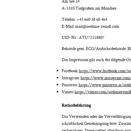
Am See 24
A-5310 Tiefgraben am Mondsee
Telefon: +43 660 38 60 464
E-Mail: mail@stefanie-reindl.com
UID-Nr.: ATU72118807
Behörde gem. ECG/Aufsichtsbehörde: B
Das Impressum gilt auch für folgende O
Facebook:
https://www.facebook.com/ste
Instagram:
https://www.instagram.com/
Pinterest:
https://www.pinterest.at/stef
Vimeo:
https://vimeo.com/stefaniereind
Rechtsbelehrung
Das Verwenden oder die Vervielfältigung
schriftlichen Genehmigung bzw. Zustimm
recherchiert. Diese stellen allerdings nu