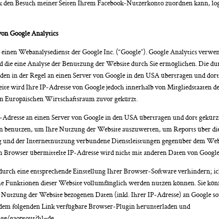
 den Besuch meiner Seiten Ihrem Facebook-Nutzerkonto zuordnen kann, logg
on Google Analytics
einen Webanalysedienst der Google Inc. (“Google”). Google Analytics verwend
die eine Analyse der Benutzung der Website durch Sie ermöglichen. Die du
en in der Regel an einen Server von Google in den USA übertragen und dort 
ite wird Ihre IP-Adresse von Google jedoch innerhalb von Mitgliedstaaten d
n Europäischen Wirtschaftsraum zuvor gekürzt.
-Adresse an einen Server von Google in den USA übertragen und dort gekürzt.
en benutzen, um Ihre Nutzung der Website auszuwerten, um Reports über di
 und der Internetnutzung verbundene Dienstleistungen gegenüber dem Websi
 Browser übermittelte IP-Adresse wird nicht mit anderen Daten von Googl
urch eine entsprechende Einstellung Ihrer Browser-Software verhindern; ich w
che Funktionen dieser Website vollumfänglich werden nutzen können. Sie kön
 Nutzung der Website bezogenen Daten (inkl. Ihrer IP-Adresse) an Google so
 dem folgenden Link verfügbare Browser-Plugin herunterladen und
age/gaoptout?hl=de
.