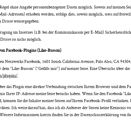
 Regel ohne Angabe personenbezogener Daten möglich. Soweit auf meinen Se
ail-Adressen) erhoben werden, erfolgt dies, soweit möglich, stets auf freiwi
 Dritte weitergegeben.
rtragung im Internet (z.B. bei der Kommunikation per E-Mail) Sicherheitslüc
Dritte ist nicht möglich.
von Facebook-Plugins (Like-Button)
alen Netzwerks Facebook, 1601 South California Avenue, Palo Alto, CA 94304
dem “Like-Button” (“Gefällt mir”) auf meiner Seite. Eine Übersicht über die
s/plugins/
.
ber das Plugin eine direkte Verbindung zwischen Ihrem Browser und dem Fac
e mit Ihrer IP-Adresse meine Seite besucht haben. Wenn Sie den Facebook “Li
, können Sie die Inhalte meiner Seiten auf Ihrem Facebook-Profil verlinken
nen. Ich weise darauf hin, dass ich als Anbieter der Seiten keine Kenntnis v
Weitere Informationen hierzu finden Sie in der Datenschutzerklärung von f