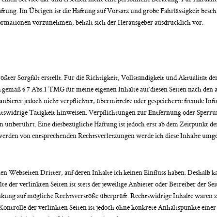
ftung. Im Übrigen ist die Haftung auf Vorsatz und grobe Fahrlässigkeit bes
ormationen vorzunehmen, behält sich der Herausgeber ausdrücklich vor.
ßter Sorgfalt erstellt. Für die Richtigkeit, Vollständigkeit und Aktualität d
 gemäß § 7 Abs.1 TMG für meine eigenen Inhalte auf diesen Seiten nach den 
eanbieter jedoch nicht verpflichtet, übermittelte oder gespeicherte fremde I
chtswidrige Tätigkeit hinweisen. Verpflichtungen zur Entfernung oder Sper
n unberührt. Eine diesbezügliche Haftung ist jedoch erst ab dem Zeitpunkt d
erden von entsprechenden Rechtsverletzungen werde ich diese Inhalte umg
n Webseiten Dritter, auf deren Inhalte ich keinen Einfluss haben. Deshalb ka
 der verlinkten Seiten ist stets der jeweilige Anbieter oder Betreiber der Se
kung auf mögliche Rechtsverstöße überprüft. Rechtswidrige Inhalte waren 
Kontrolle der verlinkten Seiten ist jedoch ohne konkrete Anhaltspunkte eine